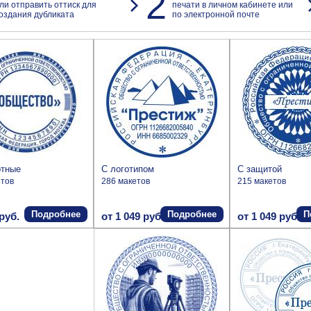
2
ли отправить оттиск для
печати в личном кабинете или
оздания дубликата
по электронной почте
ртные
С логотипом
С защитой
етов
286 макетов
215 макетов
Подробнее
Подробнее
П
руб.
от 1 049 руб.
от 1 049 руб.