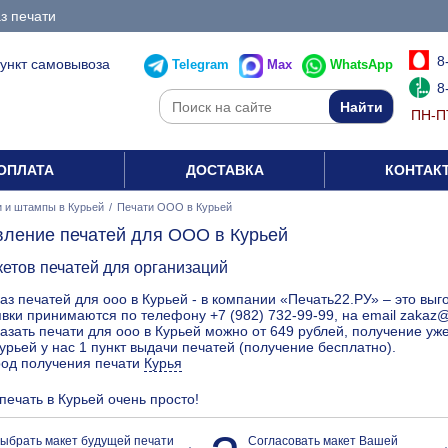
з печати
8
пункт самовывоза
Telegram
Max
WhatsApp
8
ПН-ПТ
ОПЛАТА
ДОСТАВКА
КОНТАК
 и штампы в Курьей
/
Печати ООО в Курьей
вление печатей для ООО в Курьей
кетов печатей для организаций
аз печатей для ооо в Курьей - в компании «Печать22.РУ» – это выг
вки принимаются по телефону +7 (982) 732-99-99, на email zakaz
азать печати для ооо в Курьей можно от 649 рублей, получение уже
урьей у нас 1 пункт выдачи печатей (получение бесплатно).
род получения печати
Курья
печать в Курьей очень просто!
ыбрать макет будущей печати
Согласовать макет Вашей