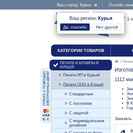
Ваш город: Курья
Онлайн зака
интернет-магазин
Ваш регион:
Курья
1 
Нет, другой
печати и штампы
КАТЕГОРИИ ТОВАРОВ
/
Печати
ПЕЧАТИ И ШТАМПЫ В
КУРЬЕЙ
Изгото
Печати ИП в Курьей
1112 ма
Печати ООО в Курьей
Зак
Зая
Стандартные
Зак
В К
С логотипом
Го
С защитой
Заказать 
С индивидуальным
дизайном
В
С защитным фото