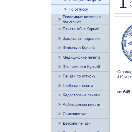
1
и
с
По оттиску
Рекламные штампы с
логотипом
Печати АО в Курьей
Защита от подделки
Штампы в Курьей
Медицинские печати
Факсимиле в Курьей
Станда
Печати по оттиску
419 мак
Гербовые печати
от 649 
Кадастровые печати
Арбитражные печати
Самозанятые
Детские печати