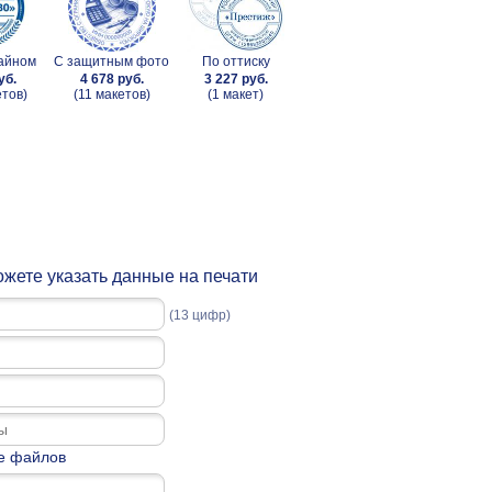
зайном
С защитным фото
По оттиску
уб.
4 678 руб.
3 227 руб.
етов)
(11 макетов)
(1 макет)
жете указать данные на печати
(13 цифр)
е файлов