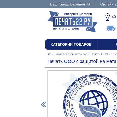
Ваш город: Барнаул
Онлайн з
интернет-магазин
40
печати и штампы
КАТЕГОРИИ ТОВАРОВ
/
Заказ печатей, штампов
/
Печати ООО
/
С з
Печать ООО с защитой на мета