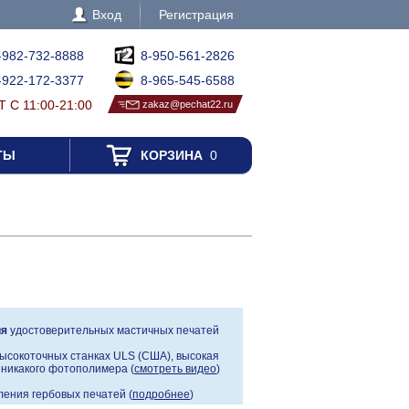
Вход
Регистрация
-982-732-8888
8-950-561-2826
-922-172-3377
8-965-545-6588
 С 11:00-21:00
zakaz@pechat22.ru
ТЫ
КОРЗИНА
0
ия
удостоверительных мастичных печатей
ысокоточных станках ULS (США), высокая
, никакого фотополимера (
смотреть видео
)
ения гербовых печатей (
подробнее
)