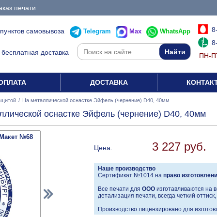
аказ печати
8
 пунктов самовывоза
Telegram
Max
WhatsApp
8
бесплатная доставка
ПН-ПТ
ОПЛАТА
ДОСТАВКА
КОНТАК
ащитой
/
На металлической оснастке Эйфель (чернение) D40, 40мм
ллической оснастке Эйфель (чернение) D40, 40мм
Макет №68
3 227 руб.
Цена:
Наше производство
Сертификат №1014 на
право изготовлен
Все печати для
ООО
изготавливаются на в
детализация печати, всегда четкий оттиск
Производство лицензировано для изготовл