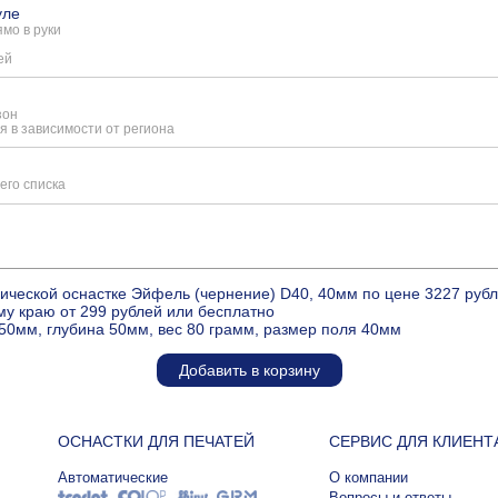
уле
мо в руки
ей
зон
я в зависимости от региона
его списка
ической оснастке Эйфель (чернение) D40, 40мм по цене 3227 руб
му краю от 299 рублей или бесплатно
50мм, глубина 50мм, вес 80 грамм, размер поля 40мм
Добавить в корзину
ОСНАСТКИ ДЛЯ ПЕЧАТЕЙ
СЕРВИС ДЛЯ КЛИЕНТ
Автоматические
О компании
Вопросы и ответы