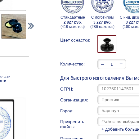
Стандартные
С логотипом
С инд. ди
2 827 руб.
3 227 руб.
3 227 р
(419 макетов)
(286 макетов)
(180 мак
Цвет оснастки:
–
+
Количество:
печати
Для быстрого изготовления Вы мо
чати
ОГРН:
Организация:
Город:
Прикрепить
файлы:
+ добавить больш
Пожелания: