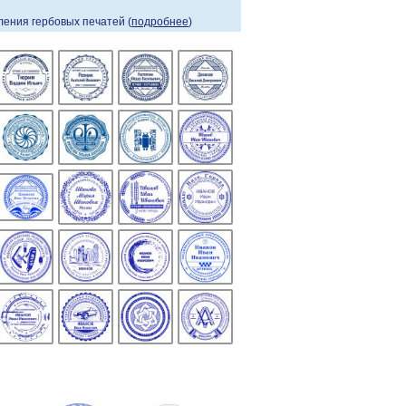
ения гербовых печатей (
подробнее
)