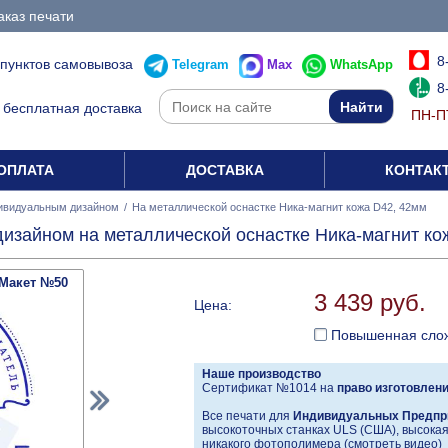
аказ печати
8
 пунктов самовывоза
Telegram
Max
WhatsApp
8
бесплатная доставка
ПН-ПТ
ОПЛАТА
ДОСТАВКА
КОНТАК
ивидуальным дизайном
/
На металлической оснастке Ника-магнит кожа D42, 42мм
изайном на металлической оснастке Ника-магнит ко
Макет №50
3 439 руб.
Цена:
Повышенная сло
Наше производство
Сертификат №1014 на
право изготовлен
Все печати для
Индивидуальных Предпр
высокоточных станках ULS (США), высокая 
никакого фотополимера (
смотреть видео
)