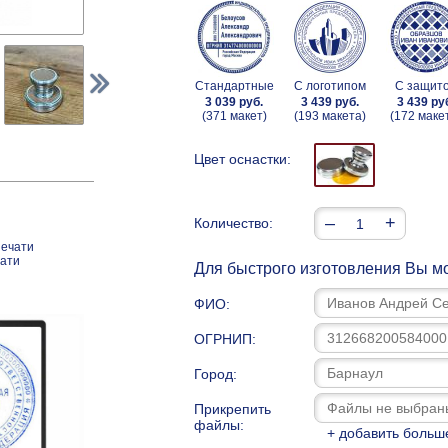
Стандартные
С логотипом
С защит
3 039 руб.
3 439 руб.
3 439 ру
(371 макет)
(193 макета)
(172 маке
Цвет оснастки:
–
+
Количество:
печати
чати
Для быстрого изготовления Вы мо
ФИО:
ОГРНИП:
Город:
Прикрепить
файлы:
+ добавить больш