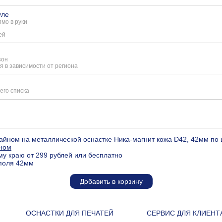
уле
мо в руки
ей
зон
я в зависимости от региона
его списка
айном на металлической оснастке Ника-магнит кожа D42, 42мм по
йном
му краю от 299 рублей или бесплатно
 поля 42мм
Добавить в корзину
ОСНАСТКИ ДЛЯ ПЕЧАТЕЙ
СЕРВИС ДЛЯ КЛИЕНТ