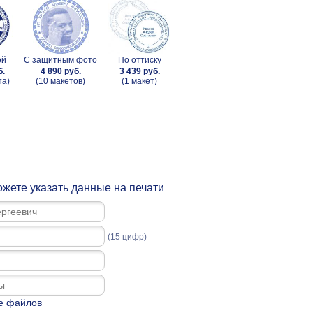
ой
С защитным фото
По оттиску
б.
4 890 руб.
3 439 руб.
та)
(10 макетов)
(1 макет)
жете указать данные на печати
(15 цифр)
е файлов