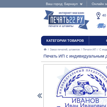
Ваш город: Барнаул
Онлайн з
интернет-магазин
40
печати и штампы
КАТЕГОРИИ ТОВАРОВ
/
Заказ печатей, штампов
/
Печати ИП
/
С инд
Печать ИП с индивидуальным д