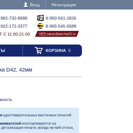
Вход
Регистрация
-982-732-8888
8-950-561-2826
-922-172-3377
8-965-545-6588
 С 11:00-21:00
zakaz@pechat22.ru
ТЫ
КОРЗИНА
0
жа D42, 42мм
жность
ия
удостоверительных мастичных печатей
инимателей
изготавливаются на
детализация печати, всегда четкий оттиск,