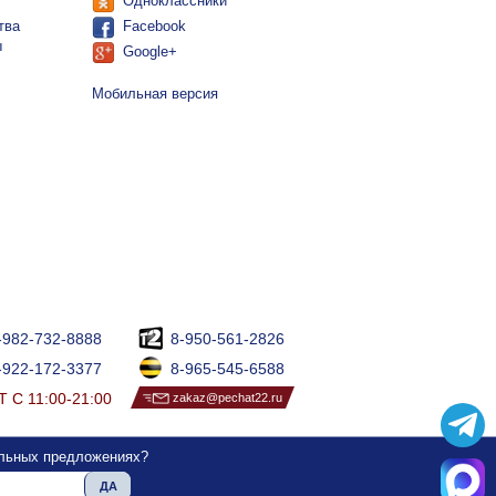
Одноклассники
тва
Facebook
ы
Google+
Мобильная версия
-982-732-8888
8-950-561-2826
-922-172-3377
8-965-545-6588
 С 11:00-21:00
zakaz@pechat22.ru
альных предложениях?