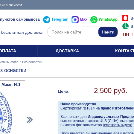
аказ печати
8
 пунктов самовывоза
Telegram
Max
WhatsApp
8
бесплатная доставка
ПН-ПТ
ОПЛАТА
ДОСТАВКА
КОНТАК
итным фото
/
Без оснастки
з оснастки
Макет №1
2 500 руб.
Цена:
Наше производство
Сертификат №1014 на
право изготовлен
Все печати для
Индивидуальных Предпр
высокоточных станках ULS (США), высокая 
никакого фотополимера (
смотреть видео
)
Производство лицензировано для изготовл