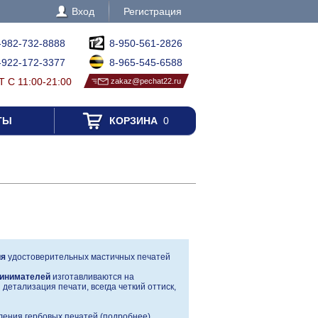
Вход
Регистрация
-982-732-8888
8-950-561-2826
-922-172-3377
8-965-545-6588
 С 11:00-21:00
zakaz@pechat22.ru
ТЫ
КОРЗИНА
0
ия
удостоверительных мастичных печатей
инимателей
изготавливаются на
детализация печати, всегда четкий оттиск,
ения гербовых печатей (
подробнее
)