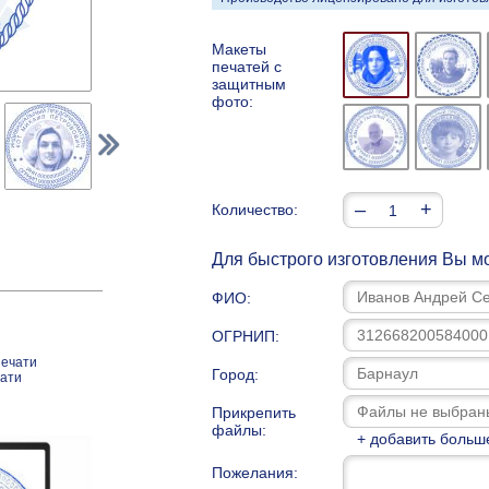
Макеты
печатей с
защитным
фото:
–
+
Количество:
Для быстрого изготовления Вы мо
ФИО:
ОГРНИП:
печати
Город:
чати
Прикрепить
файлы:
+ добавить больш
Пожелания: