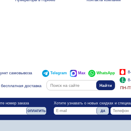
8
пункт самовывоза
Telegram
Max
WhatsApp
8
бесплатная доставка
ПН-ПТ
те номер заказа
Хотите узнавать о новых скидках и специ