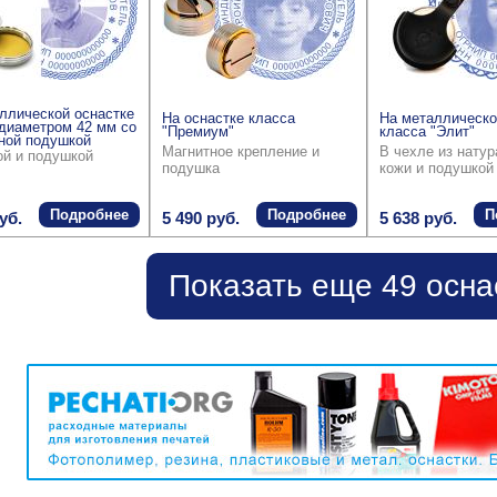
ллической оснастке
На оснастке класса
На металлическо
диаметром 42 мм со
"Премиум"
класса "Элит"
ной подушкой
Магнитное крепление и
В чехле из нату
ой и подушкой
подушка
кожи и подушкой
Подробнее
Подробнее
П
уб.
5 490 руб.
5 638 руб.
Показать еще 49 осна