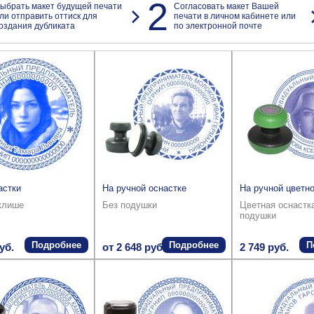
2
ыбрать макет будущей печати
Согласовать макет Вашей
ли отправить оттиск для
печати в личном кабинете или
оздания дубликата
по электронной почте
астки
На ручной оснастке
На ручной цветно
клише
Без подушки
Цветная оснастк
подушки
Подробнее
Подробнее
П
уб.
от 2 648 руб.
2 749 руб.