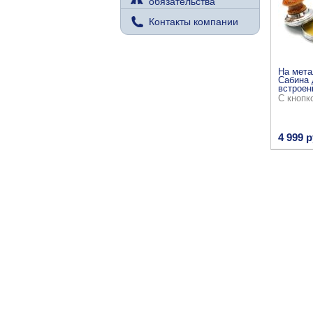
обязательства
Контакты компании
На мета
Сабина 
встроен
С кнопк
4 999 р