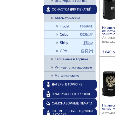
Экслибрис в Горняке
ОСНАСТКИ ДЛЯ ПЕЧАТЕЙ
Автоматические
Trodat
На авто
оснастк
защитно
Colop
Автомат
подушк
Shiny
GRM
3 049 р
Карманные в Горняке
Ручные пластмассовые
Металлические
ДАТЕРЫ В ГОРНЯКЕ
НУМЕРАТОРЫ В ГОРНЯКЕ
САМОНАБОРНЫЕ ПЕЧАТИ
На авто
оснастке
ШТЕМПЕЛЬНЫЕ ПОДУШКИ
Автомат
И КРАСКА