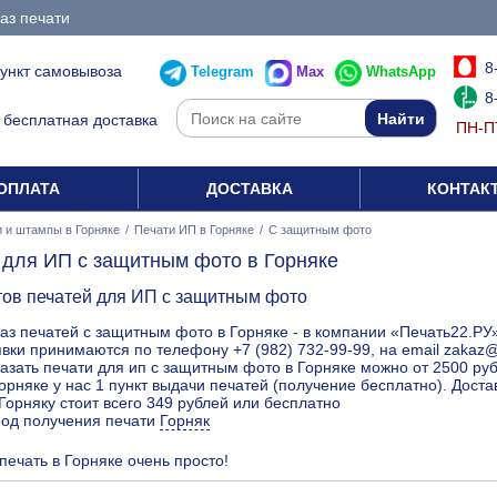
аз печати
8
пункт самовывоза
Telegram
Max
WhatsApp
8
бесплатная доставка
ПН-ПТ
ОПЛАТА
ДОСТАВКА
КОНТАК
 и штампы в Горняке
/
Печати ИП в Горняке
/
С защитным фото
 для ИП с защитным фото в Горняке
тов печатей для ИП с защитным фото
аз печатей с защитным фото в Горняке - в компании «Печать22.РУ»
вки принимаются по телефону +7 (982) 732-99-99, на email zakaz
азать печати для ип с защитным фото в Горняке можно от 2500 руб
орняке у нас 1 пункт выдачи печатей (получение бесплатно). Дост
Горняку стоит всего 349 рублей или бесплатно
род получения печати
Горняк
печать в Горняке очень просто!