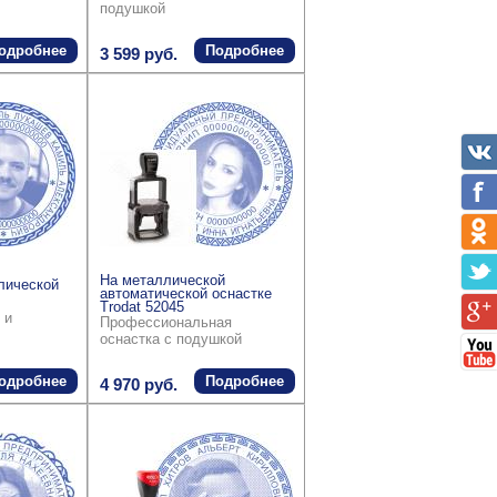
подушкой
одробнее
Подробнее
3 599 руб.
На металлической
лической
автоматической оснастке
Trodat 52045
 и
Профессиональная
оснастка с подушкой
одробнее
Подробнее
4 970 руб.