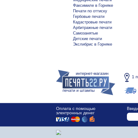
Факсимиле в Горняке
Печати по оттиску
Гербовые печати
Кадастровые печати
Арбитражные печати
Самозанятые
Детские печати
Экслибрис в Горняке
интернет-магазин
1 
печати и штампы
Оплата с помощью
Введи
электронных денег