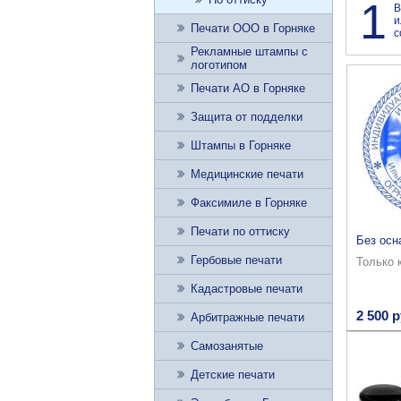
1
В
и
Печати ООО в Горняке
с
Рекламные штампы с
логотипом
Печати АО в Горняке
Защита от подделки
Штампы в Горняке
Медицинские печати
Факсимиле в Горняке
Печати по оттиску
Без осн
Гербовые печати
Только 
Кадастровые печати
2 500 р
Арбитражные печати
Самозанятые
Детские печати