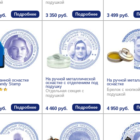
ой
подушкой
Подробнее
Подробнее
П
уб.
3 350 руб.
3 499 руб.
На ручной металлической
анной оснастке
На ручной метал
оснастке с отделением под
andy Stamp
оснастке
подушку
Брелок с кнопкой
Отдельная секция с
подушкой
подушкой
Подробнее
Подробнее
П
уб.
4 460 руб.
4 950 руб.