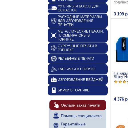
подушк
ФУТЛЯРЫ И БОКСЫ ДЛЯ
ОСНАСТОК
3 199 р
РАСХОДНЫЕ МАТЕРИАЛЫ
ДЛЯ ИЗГОТОВЛЕНИЯ
ПЕЧАТЕЙ
МЕТАЛЛИЧЕСКИЕ ПЕЧАТИ,
ПЛОМБИРАТОРЫ В
ГОРНЯКЕ
СУРГУЧНЫЕ ПЕЧАТИ В
ГОРНЯКЕ
РЕЛЬЕФНЫЕ ПЕЧАТИ
ТАБЛИЧКИ В ГОРНЯКЕ
На карм
Shiny H
ИЗГОТОВЛЕНИЕ БЕЙДЖЕЙ
БИРКИ В ГОРНЯКЕ
4 376 р
Онлайн заказ печати
Помощь специалиста
Гарантийные