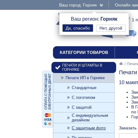
Ваш город: Горняк
Онлайн зак
интернет-магазин
Ваш регион:
Горняк
1 
Нет, другой
печати и штампы
КАТЕГОРИИ ТОВАРОВ
/
Печати
ПЕЧАТИ И ШТАМПЫ В
ГОРНЯКЕ
Печати
Печати ИП в Горняке
10 маке
Стандартные
Зак
Зая
С логотипом
Зак
В Г
С защитой
по 
С индивидуальным
Го
дизайном
Заказать 
С защитным фото
По оттиску