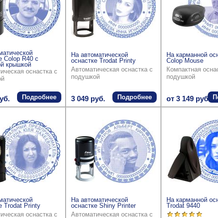
матической
На автоматической
На карманной ос
е Colop R40 с
оснастке Trodat Printy
Colop Mouse
й крышкой
Автоматическая оснастка с
Компактная осна
ическая оснастка с
подушкой
подушкой
ой
Подробнее
Подробнее
П
уб.
3 049 руб.
от 3 149 руб.
матической
На автоматической
На карманной ос
 Trodat Printy
оснастке Shiny Printer
Trodat 9440
ическая оснастка с
Автоматическая оснастка с