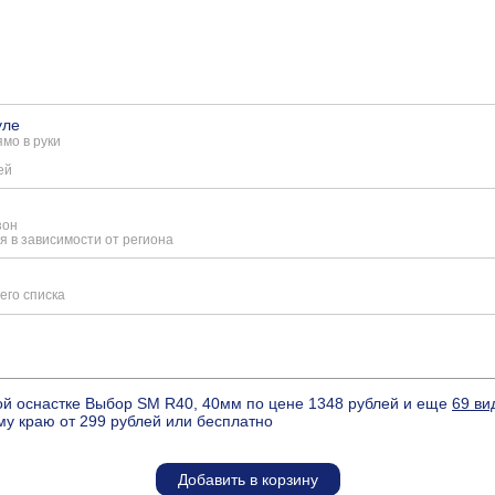
уле
мо в руки
ей
зон
я в зависимости от региона
его списка
ой оснастке Выбор SM R40, 40мм по цене 1348 рублей и еще
69 ви
му краю от 299 рублей или бесплатно
Добавить в корзину