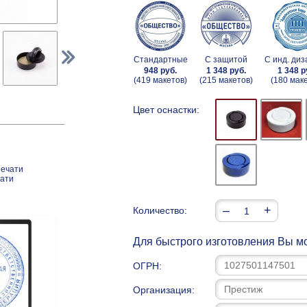
Стандартные
С защитой
С инд. ди
948 руб.
1 348 руб.
1 348 р
(419 макетов)
(215 макетов)
(180 мак
Цвет оснастки:
печати
чати
–
+
Количество:
Для быстрого изготовления Вы мо
ОГРН:
Организация: