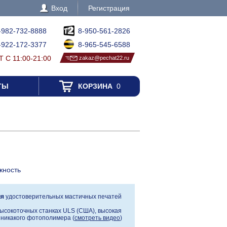
Вход
Регистрация
-982-732-8888
8-950-561-2826
-922-172-3377
8-965-545-6588
 С 11:00-21:00
zakaz@pechat22.ru
ТЫ
КОРЗИНА
0
жность
ия
удостоверительных мастичных печатей
ысокоточных станках ULS (США), высокая
, никакого фотополимера (
смотреть видео
)