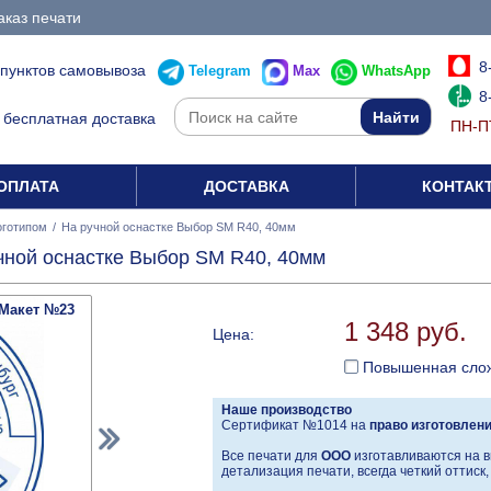
аказ печати
8
 пунктов самовывоза
Telegram
Max
WhatsApp
8
бесплатная доставка
ПН-ПТ
ОПЛАТА
ДОСТАВКА
КОНТАК
оготипом
/
На ручной оснастке Выбор SM R40, 40мм
чной оснастке Выбор SM R40, 40мм
Макет №23
1 348 руб.
Цена:
Повышенная сло
Наше производство
Сертификат №1014 на
право изготовлен
Все печати для
ООО
изготавливаются на в
детализация печати, всегда четкий оттиск