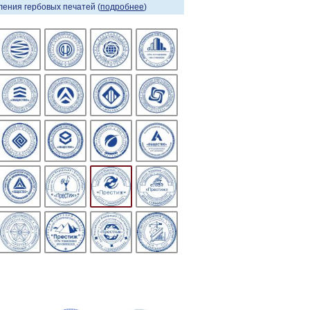
ения гербовых печатей (
подробнее
)