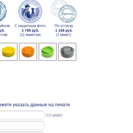
зайном
С защитным фото
По оттиску
уб.
2 799 руб.
1 348 руб.
етов)
(11 макетов)
(1 макет)
жете указать данные на печати
(13 цифр)