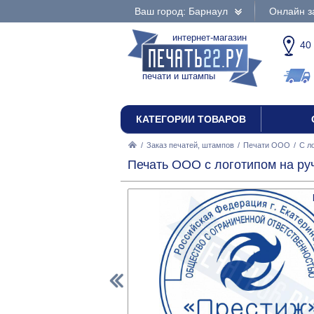
Ваш город: Барнаул
Онлайн з
интернет-магазин
40
печати и штампы
КАТЕГОРИИ ТОВАРОВ
/
Заказ печатей, штампов
/
Печати ООО
/
С л
Печать ООО с логотипом на ру