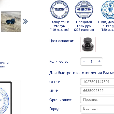
Стандартные
С защитой
С инд. ди
797 руб.
1 197 руб.
1 197 р
(419 макетов)
(215 макетов)
(180 мак
Цвет оснастки:
–
+
Количество:
печати
чати
Для быстрого изготовления Вы мо
ОГРН:
ИНН:
Организация:
Город: