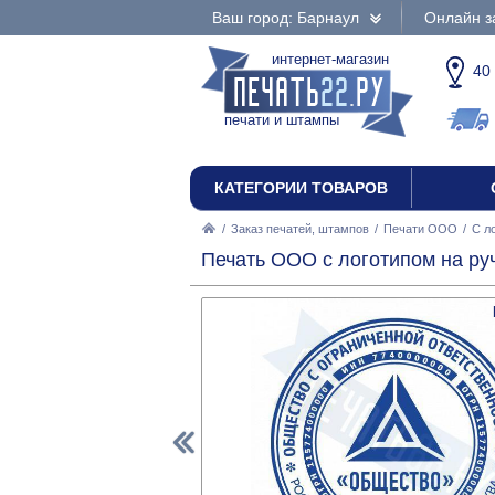
Ваш город: Барнаул
Онлайн з
интернет-магазин
40
печати и штампы
КАТЕГОРИИ ТОВАРОВ
/
Заказ печатей, штампов
/
Печати ООО
/
С л
Печать ООО с логотипом на руч