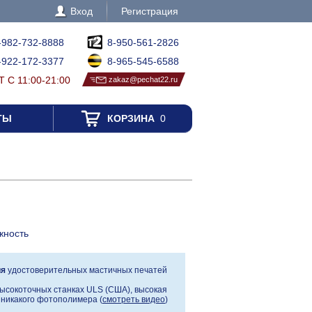
Вход
Регистрация
-982-732-8888
8-950-561-2826
-922-172-3377
8-965-545-6588
 С 11:00-21:00
zakaz@pechat22.ru
ТЫ
КОРЗИНА
0
жность
ия
удостоверительных мастичных печатей
ысокоточных станках ULS (США), высокая
, никакого фотополимера (
смотреть видео
)