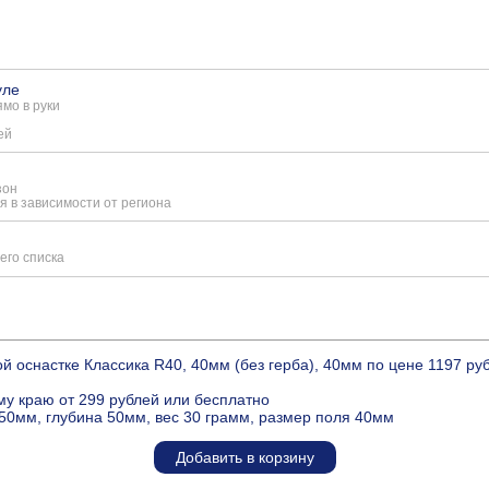
уле
мо в руки
ей
зон
я в зависимости от региона
его списка
й оснастке Классика R40, 40мм (без герба), 40мм по цене 1197 р
му краю от 299 рублей или бесплатно
50мм, глубина 50мм, вес 30 грамм, размер поля 40мм
Добавить в корзину