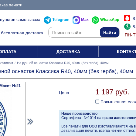
аказ печати
8
 пунктов самовывоза
Telegram
Max
WhatsApp
8
бесплатная доставка
ПН-ПТ
ОПЛАТА
ДОСТАВКА
КОНТАК
оготипом
/
На ручной оснастке Классика R40, 40мм (без герба), 40мм
ной оснастке Классика R40, 40мм (без герба), 40мм
Макет №21
1 197 руб.
Цена:
Повышенная сло
Наше производство
Сертификат №1014 на
право изготовлен
Все печати для
ООО
изготавливаются на в
детализация печати, всегда четкий оттиск