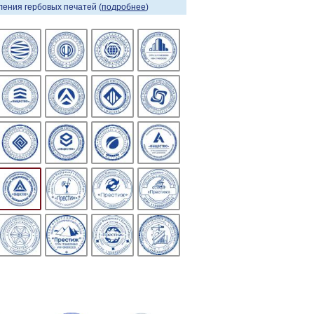
ения гербовых печатей (
подробнее
)