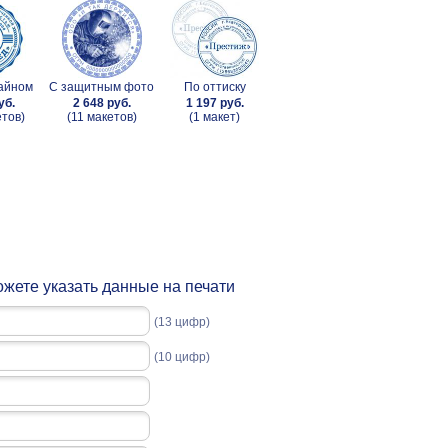
зайном
С защитным фото
По оттиску
уб.
2 648 руб.
1 197 руб.
етов)
(11 макетов)
(1 макет)
жете указать данные на печати
(13 цифр)
(10 цифр)