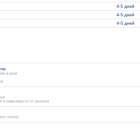
4-5 дней
4-5 дней
4-5 дней
уле
мо в руки
ей
зон
я в зависимости от региона
его списка