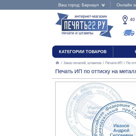
Ваш город: Барнаул
Онлайн з
интернет-магазин
40
печати и штампы
КАТЕГОРИИ ТОВАРОВ
/
Заказ печатей, штампов
/
Печати ИП
/
По от
Печать ИП по оттиску на метал