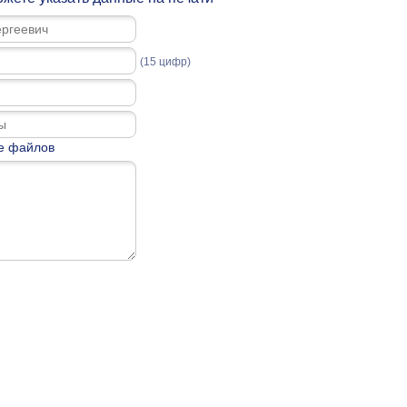
(15 цифр)
е файлов