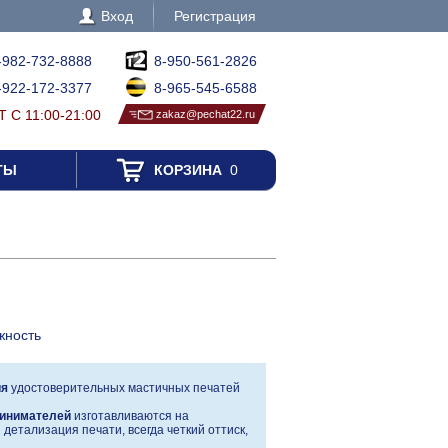
Вход
Регистрация
-982-732-8888
8-950-561-2826
-922-172-3377
8-965-545-6588
 С 11:00-21:00
zakaz@pechat22.ru
ТЫ
КОРЗИНА
0
жность
ия
удостоверительных мастичных печатей
инимателей
изготавливаются на
детализация печати, всегда четкий оттиск,