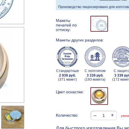
Производство лицензировано для изготовл
Макеты
печатей по
оттиску:
Макеты других разделов:
Стандартные
С логотипом
С защит
2 939 руб.
3 339 руб.
3 339 ру
(371 макет)
(193 макета)
(172 маке
Цвет оснастки:
–
+
Количество:
уточ
Для быстрого изготовления Вы мо