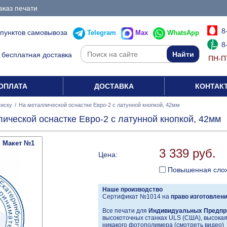
аказ печати
8
 пунктов самовывоза
Telegram
Max
WhatsApp
8
бесплатная доставка
ПН-ПТ
ОПЛАТА
ДОСТАВКА
КОНТАК
тиску
/
На металлической оснастке Евро-2 с латунной кнопкой, 42мм
лической оснастке Евро-2 с латунной кнопкой, 42мм
Макет №1
3 339 руб.
Цена:
Повышенная сло
Наше производство
Сертификат №1014 на
право изготовлен
Все печати для
Индивидуальных Предпр
высокоточных станках ULS (США), высокая 
никакого фотополимера (
смотреть видео
)