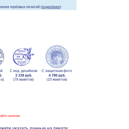
ения гербовых печатей (
подробнее
)
ой
С инд. дизайном
С защитным фото
б.
3 339 руб.
4 790 руб.
та)
(78 макетов)
(10 макетов)
няйте наличие
жете указать данные на печати