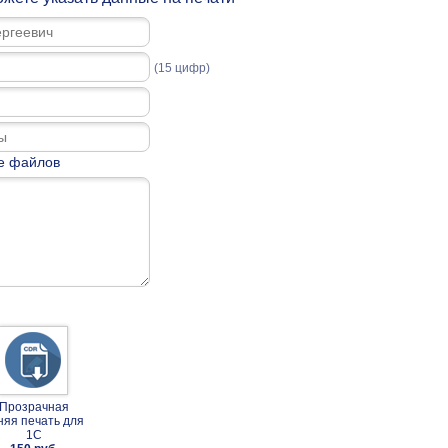
(15 цифр)
е файлов
Прозрачная
няя печать для
1С