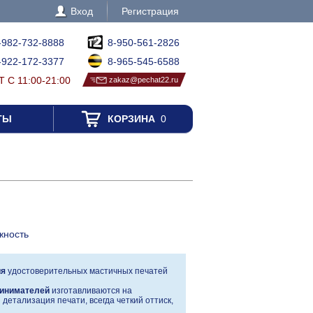
Вход
Регистрация
-982-732-8888
8-950-561-2826
-922-172-3377
8-965-545-6588
 С 11:00-21:00
zakaz@pechat22.ru
ТЫ
КОРЗИНА
0
жность
ия
удостоверительных мастичных печатей
инимателей
изготавливаются на
детализация печати, всегда четкий оттиск,