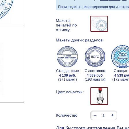
Производство лицензировано для изготовл
Макеты
печатей по
оттиску:
Макеты других разделов:
Стандартные
С логотипом
С защит
4 139 руб.
4 539 руб.
4 539 ру
(371 макет)
(193 макета)
(172 маке
Цвет оснастки:
–
+
Количество:
Для быстрого изготовления Вы мо