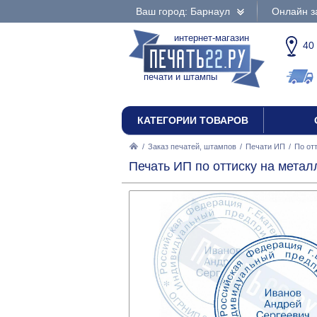
Ваш город: Барнаул
Онлайн з
интернет-магазин
40
печати и штампы
КАТЕГОРИИ ТОВАРОВ
/
Заказ печатей, штампов
/
Печати ИП
/
По от
Печать ИП по оттиску на метал