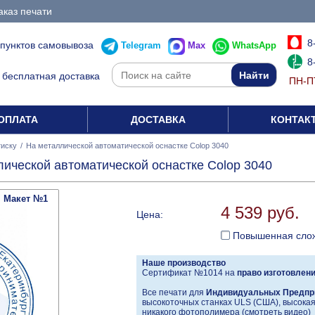
аказ печати
8
 пунктов самовывоза
Telegram
Max
WhatsApp
8
бесплатная доставка
ПН-ПТ
ОПЛАТА
ДОСТАВКА
КОНТАК
тиску
/
На металлической автоматической оснастке Colop 3040
лической автоматической оснастке Colop 3040
Макет №1
4 539 руб.
Цена:
Повышенная сло
Наше производство
Сертификат №1014 на
право изготовлен
Все печати для
Индивидуальных Предпр
высокоточных станках ULS (США), высокая 
никакого фотополимера (
смотреть видео
)