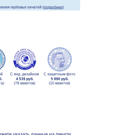
ения гербовых печатей (
подробнее
)
ой
С инд. дизайном
С защитным фото
б.
4 539 руб.
5 990 руб.
та)
(78 макетов)
(10 макетов)
жете указать данные на печати